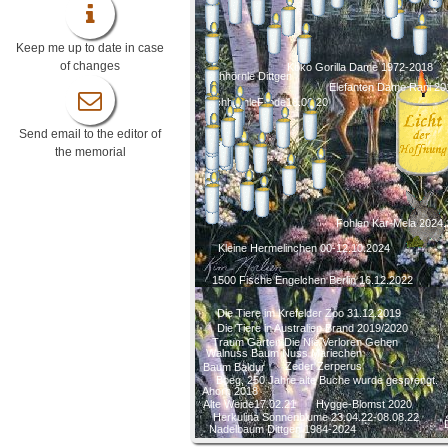
Keep me up to date in case
of changes
Koko Gorilla Dame 1972-2018
Eichhörnle Dittgen
Elefanten Dame Rani 20
EichhörnleFrode18.06.20
Send email to the editor of
the memorial
Fohlen Kar-Mela 2024.
Kleine Hermelinchen 00-12.10.2024
1500 Fische Engelchen Berlin 16.12.2022
Die Tiere im Krefelder Zoo 31.12.2019
Die Tiere in Australien Brand 2019/2020
Traum Gärten Die Nie Verloren Gehen
Walnuss Baum Nuss Mariechen
Zeder Zerperus
Baum Baldur
Boeg, 250 Jahre alte Buche wurde gesprengt.
Ahorn 2018
Alte Weide17.02.21
Hygge-Blomst 2020
Herkulina Sonnenblume 23.04.22-08.08.22
Nadelbaum Dittgen 1984-2024