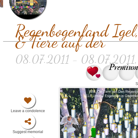
Regenbogenland Igel
& Tiere auf der
08.07.2011 - 08.07.2011, 
Premium 
S
WIR, Die Tiere aus Den Regenb
ALLE Unsere Engelchen in Gedenk
Leave a condolence
Suggest memorial