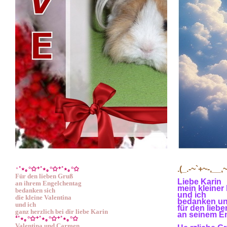
.(_.-~`+~-,__,~
˚⋆
｡
°✩⁺˚⋆
｡
°✩⁺˚⋆
｡
°✩
⁺
Für den lieben Gruß
Liebe Karin
an ihrem Engelchentag
mein kleiner
bedanken sich
und ich
die kleine Valentina 
bedanken uns
und ich 
für den lieb
ganz herzlich bei dir liebe Karin
an seinem E
⁺˚⋆
｡
°✩⁺˚⋆
｡
°✩⁺˚⋆
｡
°✩
Valentina und Carmen 