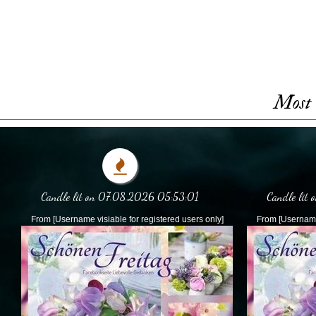
Most 
Candle lit on 07.08.2026 05:53:01
Candle lit
From [Username visiable for registered users only]
From [Username 