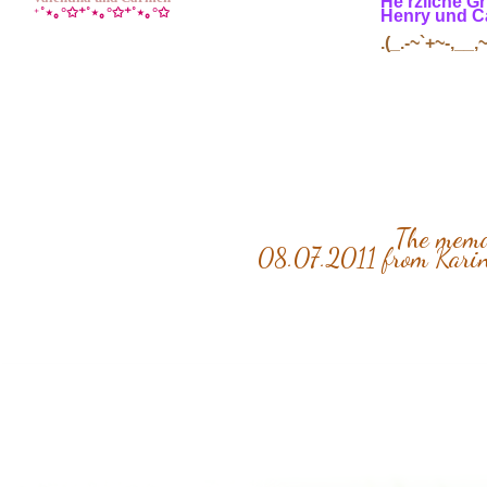
He rzliche G
˚⋆
｡
°✩⁺˚⋆
｡
°✩⁺˚⋆
｡
°✩
⁺
Henry und 
.(_.-~`+~-,__,~
The memor
08.07.2011 from Kari