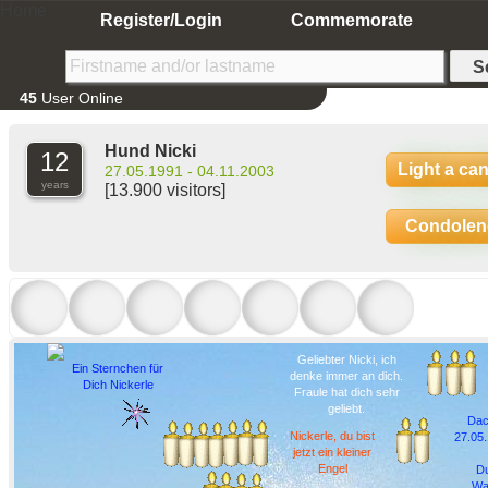
Home
Register/Login
Commemorate
45
User Online
Hund Nicki
12
Light a ca
27.05.1991 - 04.11.2003
years
[13.900 visitors]
Condolen
Geliebter Nicki, ich
Ein Sternchen für
denke immer an dich.
Dich Nickerle
Fraule hat dich sehr
geliebt.
Dac
Nickerle, du bist
27.05
jetzt ein kleiner
Engel
Du
Wa