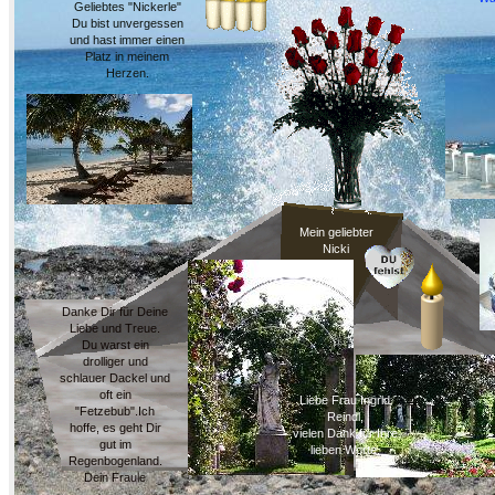
Geliebtes "Nickerle"
Du bist unvergessen
und hast immer einen
Platz in meinem
Herzen.
Mein geliebter
Nicki
Danke Dir für Deine
Liebe und Treue.
Du warst ein
drolliger und
schlauer Dackel und
oft ein
Liebe Frau Ingrid
"Fetzebub".Ich
Reindl,
hoffe, es geht Dir
vielen Dank für Ihre
gut im
lieben Worte.
Regenbogenland.
Dein Fraule