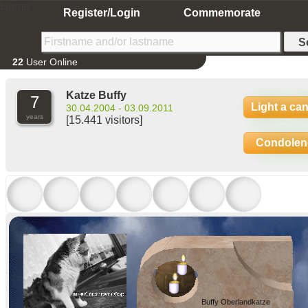
Home
Register/Login
Commemorate
22
User Online
Katze Buffy
7
Light a ca
30.04.2004 - 03.09.2011
years
[15.441 visitors]
Condolen
Buffy Oberlandkatze