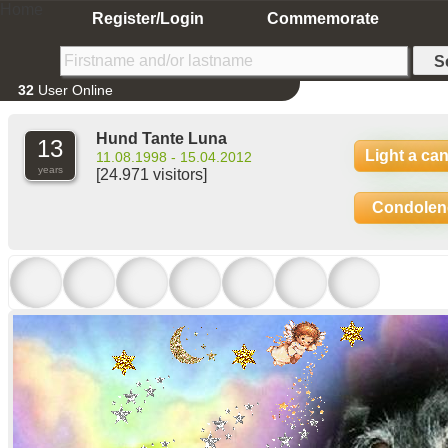
Home
Register/Login
Commemorate
32
User Online
Hund Tante Luna
13
Light a ca
11.08.1998 - 15.04.2012
years
[24.971 visitors]
Condolen