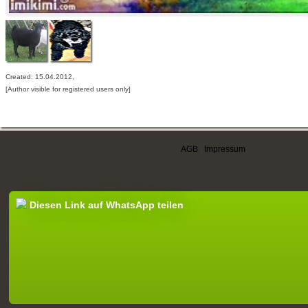
Created: 15.04.2012,
[Author visible for registered users only]
AGB
|
Impressum
Diesen Link auf WhatsApp teilen