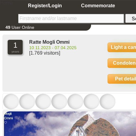
Home
Register/Login
Commemorate
49
User Online
Ratte Mogli Ommi
1
Light a ca
10.11.2023 - 07.04.2025
years
[1.769 visitors]
Condolen
Pet detai
Mogli
Mogli
Ommi
Ommi
🤍