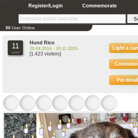
Home
Register/Login
Commemorate
50
User Online
Hund Rico
11
Light a ca
20.04.2014 - 18.11.2025
years
[1.423 visitors]
Condolen
Pet detai