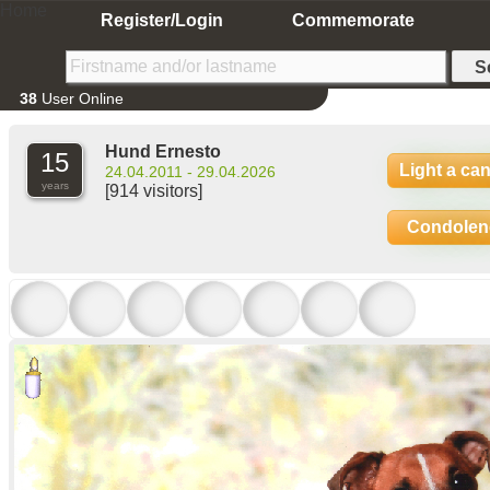
Home
Register/Login
Commemorate
38
User Online
Hund Ernesto
15
Light a ca
24.04.2011 - 29.04.2026
years
[914 visitors]
Condolen