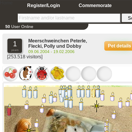
Home
Register/Login
Commemorate
50
User Online
Meerschweinchen Peterle,
1
Pet details
Flecki, Polly und Dobby
years
09.06.2004 - 19.02.2006
[253.518 visitors]
Show older