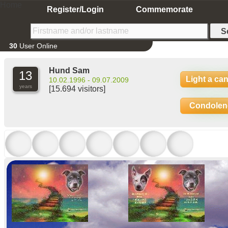
Home
Register/Login
Commemorate
30
User Online
Hund Sam
13
Light a ca
10.02.1996 - 09.07.2009
years
[15.694 visitors]
Condolen