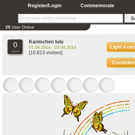
Home
Register/Login
Commemorate
25
User Online
Kaninchen lulu
0
Light a ca
01.04.2014 - 03.04.2014
years
[10.813 visitors]
Condolen