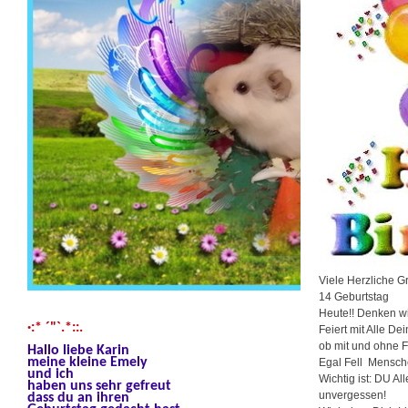
Viele Herzliche G
14 Geburtstag
Heute!! Denken w
·:* ´"`.*::.
Feiert mit Alle D
ob mit und ohne 
Hallo liebe Karin
meine kleine Emely
Egal Fell Mensc
und ich
Wichtig ist: DU All
haben uns sehr gefreut
unvergessen!
dass du an ihren