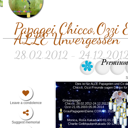
Papagei Chicco,Ozzi
ALLE Unvergessen
28.02.2012 - 24.12.2012, 
Premium 
S
Dies ist für ALLE Papageien und Co 
Chicco, Ozzi Freunde sagen Danke für
Graupapagei
Leave a condolence
Chicco, 28.02.2012-24.12.2012
Ozzi 21.05.2003-05.06.2014
GrauPagageienDame CORA B. 2020
Monica, Rosa Kakadu 00-01.01.2014
Suggest memorial
Charlie GelbhaubenKakadu 00-12.01.2015