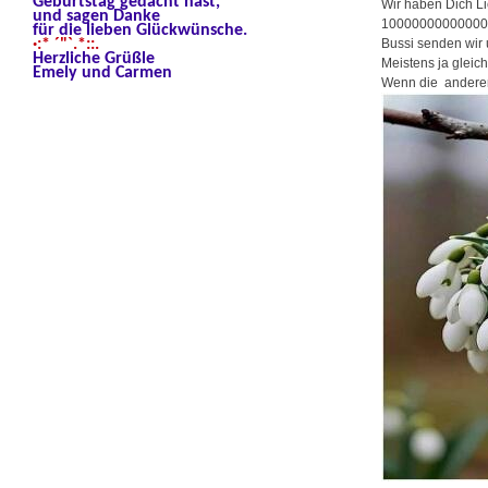
Geburtstag gedacht hast,
Wir haben Dich Li
und sagen Danke
10000000000000
für die lieben Glückwünsche.
·:* ´"`.*::.
Bussi senden wir 
Herzliche Grüßle
Meistens ja gleic
Emely und Carmen
Wenn die andere