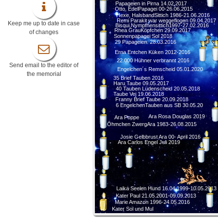
Papageien in Pirna 14.02.2017
Otto, EdelPapagei 00-26.06.2015
Hexe, HalsbandSittich 1986-21.06.2016
Remi Parakit war weggeflogen 09.04.2017
Keep me up to date in case
Bisqui,Nympfhensittich1997-27.02.2016
Rhea GrauKöpfchen 29.09.2017
of changes
Sonnenpapagei Sol 2018
29 Papageien. 28.03.2016
Erna Entchen Küken 2012-2016
22.000 Hühner verbrannt 2016
Send email to the editor of
Engelchen´s Remscheid 05.01.2020
the memorial
35 Brief Tauben 2016
Haru Taube 09.05.2017
40 Tauben Lüdenscheid 20.05.2018
Taube Vej 19.06.2018
Franny Brief Taube 20.09.2018
6 EngelchenTauben aus SB 30.05.20
Ara Rosa Douglas 2019
Ara Poppe
Öhmchen ZwergAra 1983-26.08.2015
Josie Gelbbrust Ara 00- April 2016
Ara Carlos Engel Juli 2019
Laika Seelen Hund 16.04.1999-10.05.2013
Kater Paul 21.05.2001-09.09.2013
Marie Amazon 1996-24.05.2016
Kater Sol und Mul