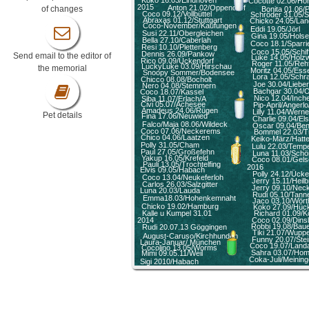
Koko 16.03/Eindhoven
Cocotte 02.06/Ho
2015
Anton 21.02/Oppendorf
of changes
Bonita 01.06/
Coco 09.12/Vollbüttel
Schröder 31.05/
Abraxas 01.12/Stuttgart
Chicko 24.05/Lan
Coco-November/Kaufungen
Eddi 19.05/Jörl
Susi 22.11/Obergleichen
Gina 19.05/Hols
Bella 27.10/Caberlah
Coco 18.1/Sparr
Resi 10.10/Plettenberg
Coco 15.05/Schif
Dennis 26.09/Pankow
Send email to the editor of
Luke 14.05/Holz
Rico 09.09/Ückendorf
Roger 11.05/Reh
LuckyLuke 03.09/Hirschau
the memorial
Moritz 04.05/Ess
Snoopy Sommer/Bodensee
Lora 12.05/Schr
Chicco 08.08/Bocholt
Joe 30.04/Liebe
Nero 04.08/Stemmern
Bachgar 30.04/O
Coco 18.07/Kassel
Nico 12.04/Inch
Siba 11.07/Erlach/A
Civi 05.07/Achesee
Pip-April/Angerl
Amadeus 24.06/Rügen
Lilly 11.04/Werne
Pet details
Fina 17.06/Neuwied
Charlie 09.04/El
Falco/Maja 08.06/Wildeck
Oscar 09.04/Be
Coco 07.06/Neckerems
Bommel 22.03/T
Chico 04.06/Laatzen
Keiko-März/Hatt
Polly 31.05/Cham
Lulu 22.03/Tempe
Paul 27.05/Großefehn
Luna 11.03/Schö
Yakup 16.05/Krefeld
Coco 08.01/Gels
Pauli 13.05/Trochtelfing
2016
Elvis 09.05/Habach
Polly 24.12/Ücke
Coco 13.04/Neukeferloh
Jerry 15.11/Heil
Carlos 26.03/Salzgitter
Jerry 09.10/Nec
Luna 20.03/Lauda
Rudi 05.10/Tann
Emma18.03/Hohenkemnaht
Jaco 03.10/Wört
Chicko 19.02/Hamburg
Koko 27.09/Hüc
Kalle u Kumpel 31.01
Richard 01.09/Kö
2014
Coco 02.09/Dins
Robbi 19.08/Bau
Rudi 20.07.13 Göggingen
Tiki 21.07/Wuppe
August-Caruso/Kirchhunden
Funny 20.07/Ste
Laura-Januar/ München
Coco 19.07/Land
Cocolino 13.05/Worms
Sahra 03.07/Ho
Mimi 09.05.11/Weil
Coka-Juli/Meinin
Sigi 2010/Habach