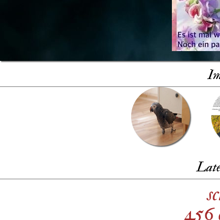
Im
Late
s
456 