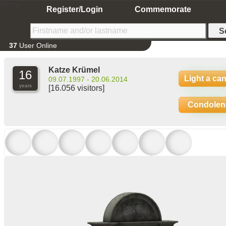
Home
Register/Login
Commemorate
37
User Online
Katze Krümel
16
Light a ca
09.07.1997 - 20.06.2014
years
[16.056 visitors]
Condolen