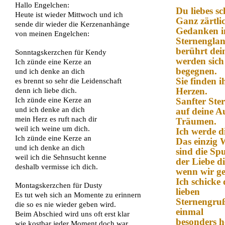
Hallo Engelchen:
Du liebes s
Heute ist wieder Mittwoch und ich
Ganz zärtli
sende dir wieder die Kerzenanhänge
Gedanken i
von meinen Engelchen:
Sternengla
berührt dei
Sonntagskerzchen für Kendy
werden sic
Ich zünde eine Kerze an
begegnen.
und ich denke an dich
Sie finden 
es brennt so sehr die Leidenschaft
Herzen.
denn ich liebe dich.
Ich zünde eine Kerze an
Sanfter Ster
und ich denke an dich
auf deine A
mein Herz es ruft nach dir
Träumen.
weil ich weine um dich.
Ich werde d
Ich zünde eine Kerze an
Das einzig 
und ich denke an dich
sind die Sp
weil ich die Sehnsucht kenne
der Liebe di
deshalb vermisse ich dich.
wenn wir g
Ich schicke 
Montagskerzchen für Dusty
lieben
Es tut weh sich an Momente zu erinnern
Sternengruß
die so es nie wieder geben wird.
einmal
Beim Abschied wird uns oft erst klar
besonders h
wie kostbar jeder Moment doch war.