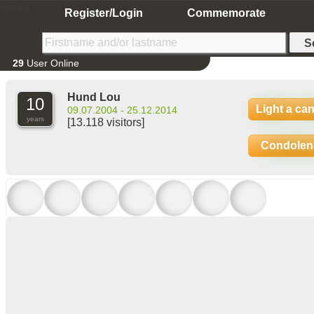
Home
Register/Login
Commemorate
29
User Online
Hund Lou
10
Light a ca
09.07.2004 - 25.12.2014
years
[13.118 visitors]
Condolen