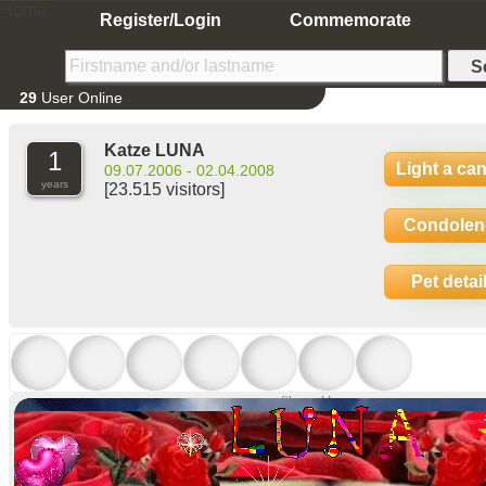
Home
Register/Login
Commemorate
29
User Online
Katze LUNA
1
Light a ca
09.07.2006 - 02.04.2008
years
[23.515 visitors]
Condolen
Pet detai
Show older