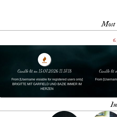
Most 
6.
Candle lit on 15.07.2026 11:37:18
Candle lit
From [Username visiable for registered users only]
From [Username 
BRIGITTE MIT GARFIELD UND BAZIE IMMER IM
HERZEN
Im