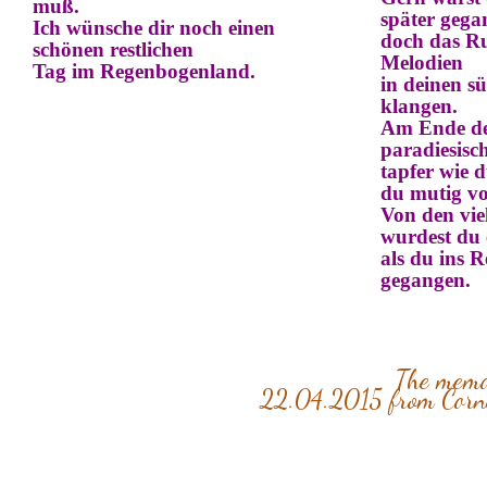
muß.
später gega
Ich wünsche
dir
noch einen
doch das Ru
schönen
restlichen
Melodien
Tag im Regenbogenland.
in deinen s
klangen.
Am Ende de
paradiesisc
tapfer wie 
du mutig vo
Von den vie
wurdest du
als du ins 
gegangen.
The memor
22.04.2015 from Corn