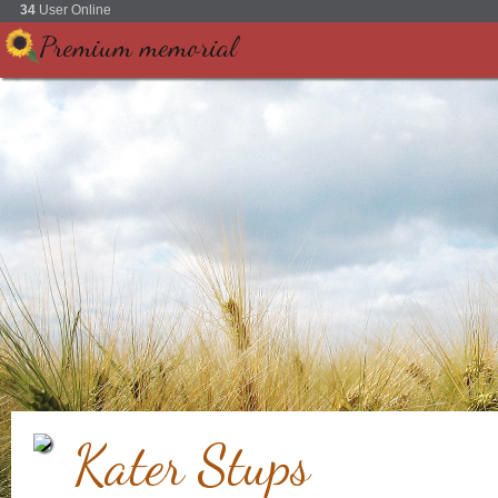
34
User Online
Premium memorial
Kater Stups