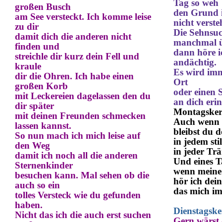
Tag so weh
großen Busch
den Grund i
am See versteckt. Ich komme leise
nicht verste
zu dir
Die Sehnsuc
damit dich die anderen nicht
manchmal ü
finden und
dann höre i
streichle dir kurz dein Fell und
andächtig.
kraule
Es wird im
dir
die Ohren. Ich habe einen
Ort
großen Korb
oder einen 
mit Leckerei
e
n dagelassen den du
an dich erin
dir später
Montagsker
mit deinen Freunden schmecken
Auch wenn i
lassen kannst.
bleibst du d
So nun mach ich mich leise auf
in jedem sti
den Weg
in jeder Tr
damit ich noch all die anderen
Und eines Ta
Sternenkinder
wenn meine 
besuchen kann.
Mal sehen ob die
hör ich dei
auch so ein
das mich i
tolles Versteck wie du gefunden
haben.
Dienstagske
Nicht das ich die auch erst suchen
Gern wärst 