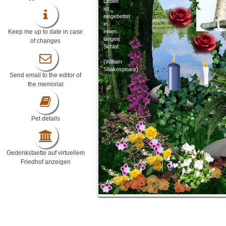
Leben
ist
eingebettet
in
Keep me up to date in case
einen
langen
of changes
Schlaf.
(William
Shakespeare)
Send email to the editor of
the memorial
Pet details
Gedenkstaette auf virtuellem
Friedhof anzeigen