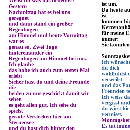
Weißt du was das bedeutet?
ist um.
Gestern
Da heute a
Nachmittag hat es bei uns
ist
geregnet
kommen hie
und dann stand ein großer
Kerzenanh
Regenbogen
für meine E
am Himmel und heute Vormittag
immer:
war es
Sie könnten
genau so. Zwei Tage
hintereinander ein
Sonntagske
Regenbogen am Himmel bei uns.
Ich wünsche
Ich glaube
du dich
das habe ich auch zum ersten Mal
wohlfühlst 
erlebt
verweilst
Sicher hast du und deine Freunde
und das Par
die
Freunden tei
beiden zu uns geschickt damit wir
Ich weiss d
sehen
vergisst un
es geht allen gut.
Ich sehe du
du wirst hi
spielst
vermisst.
gerade
V
erstecken
hier
am
Montagsker
S
ternens
ee
Es tut imme
und du hast dich hinter den