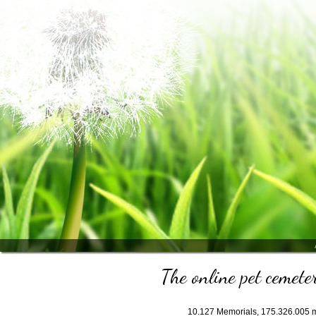
The online pet cemeter
10.127
Memorials,
175.326.005
m