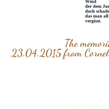
Wind
der dem Jun
doch schade 
das man all 
vergisst.
The memori
23.04.2015 from Corne