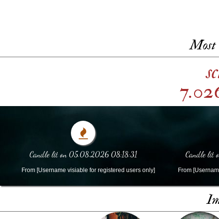
Most 
s
7.026
Candle lit on 05.08.2026 08:18:31
Candle lit
From [Username visiable for registered users only]
From [Username 
Im