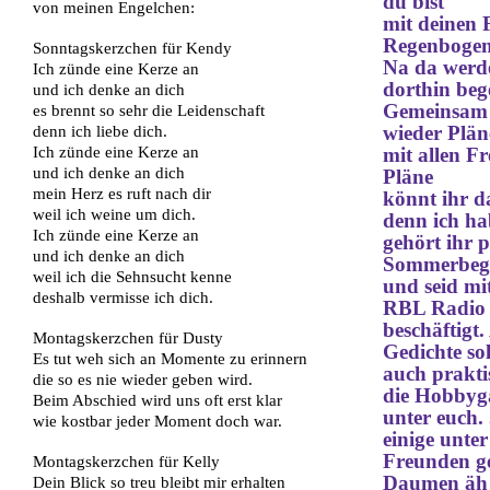
du bist
von meinen Engelchen:
mit deinen 
Regenbogen
Sonntagskerzchen für Kendy
Na da werd
Ich zünde eine Kerze an
dorthin beg
und ich denke an dich
Gemeinsam 
es brennt so sehr die Leidenschaft
wieder Plän
denn ich liebe dich.
Ich zünde eine Kerze an
m
it allen F
und ich denke an dich
Pläne
mein Herz es ruft nach dir
könnt ihr 
weil ich weine um dich.
denn ich ha
Ich zünde eine Kerze an
gehört ihr p
und ich denke an dich
Sommer
beg
weil ich die Sehnsucht kenne
und seid mi
deshalb vermisse ich dich.
RBL Radio
beschäftigt
Montagskerzchen für Dusty
Gedichte sol
Es tut weh sich an Momente zu erinnern
auch prakti
die so es nie wieder geben wird.
die Hobbyg
Beim Abschied wird uns oft erst klar
unter euch.
wie kostbar jeder Moment doch war.
einige unter
Freunden ge
Montagskerzchen für Kelly
Daumen äh 
Dein Blick so treu bleibt mir erhalten