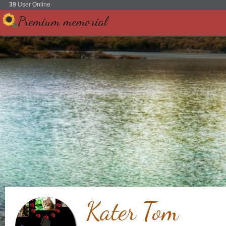
39
User Online
Premium memorial
Kater Tom