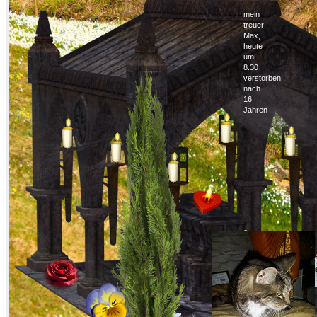
mein
treuer
Max,
heute
um
8.30
verstorben
nach
16
Jahren