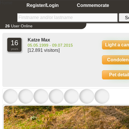
Home
Register/Login
Commemorate
26
User Online
Katze Max
16
Light a ca
05.05.1999 - 09.07.2015
years
[12.891 visitors]
Condolen
Pet detai