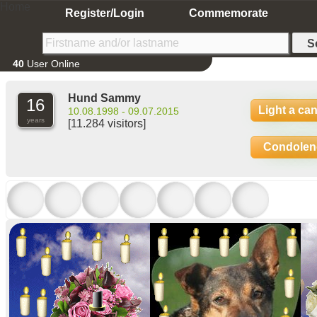
Home
Register/Login
Commemorate
40
User Online
Hund Sammy
16
Light a ca
10.08.1998 - 09.07.2015
years
[11.284 visitors]
Condolen