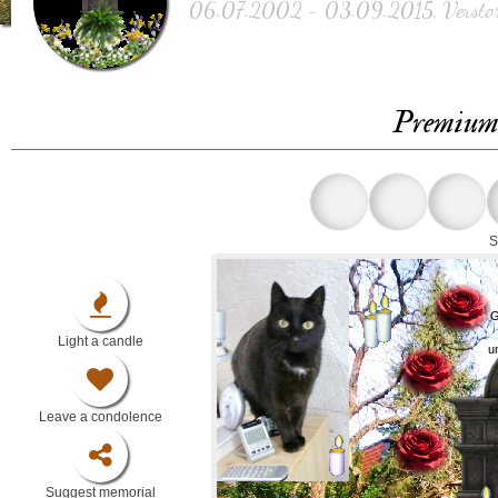
06.07.2002 - 03.09.2015, Verstorb
Premium 
S
G
Light a candle
u
Leave a condolence
Suggest memorial