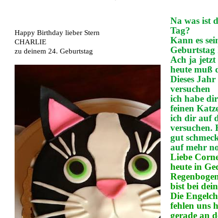
Na was ist 
Tag?
Happy Birthday lieber Stern
Kann es sei
CHARLIE
Geburtstag
zu deinem 24. Geburtstag
Ach ja jetzt 
heute muß d
Dieses Jahr 
versuchen
ich habe di
feinen Katz
ich dir auf
versuchen. H
gut schmeck
auf mehr no
Liebe Corne
heute in G
Regenboge
bist bei dei
Die Engelc
fehlen uns 
gerade an 