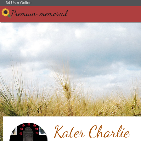
34
User Online
Premium memorial
Kater Charlie