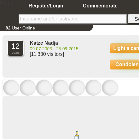
Home
Register/Login
Commemorate
82
User Online
Katze Nadja
12
Light a ca
09.07.2003 - 25.09.2015
years
[11.330 visitors]
Condolen