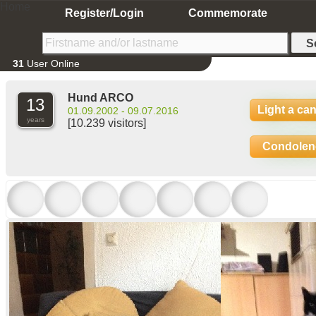
Home
Register/Login
Commemorate
31
User Online
Hund ARCO
13
Light a ca
01.09.2002 - 09.07.2016
years
[10.239 visitors]
Condolen