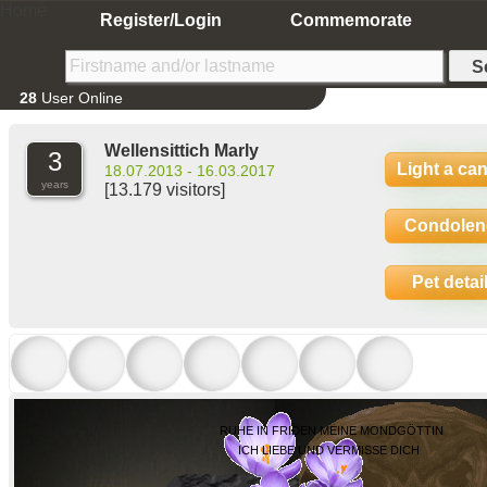
Home
Register/Login
Commemorate
28
User Online
Wellensittich Marly
3
Light a ca
18.07.2013 - 16.03.2017
years
[13.179 visitors]
Condolen
Pet detai
RUHE IN FRIDEN MEINE MONDGÖTTIN
ICH LIEBE UND VERMISSE DICH