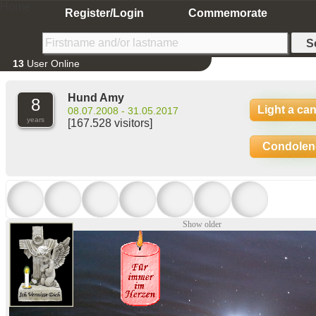
Home
Register/Login
Commemorate
13
User Online
Hund Amy
8
Light a ca
08.07.2008 - 31.05.2017
years
[167.528 visitors]
Condolen
Show older