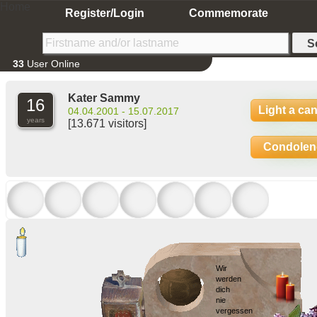
Home
Register/Login
Commemorate
33
User Online
Kater Sammy
16
Light a ca
04.04.2001 - 15.07.2017
years
[13.671 visitors]
Condolen
Wir
werden
dich
nie
vergessen