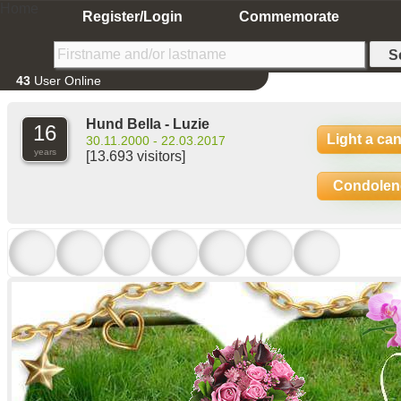
Home
Register/Login
Commemorate
43
User Online
Hund Bella - Luzie
16
Light a ca
30.11.2000 - 22.03.2017
years
[13.693 visitors]
Condolen