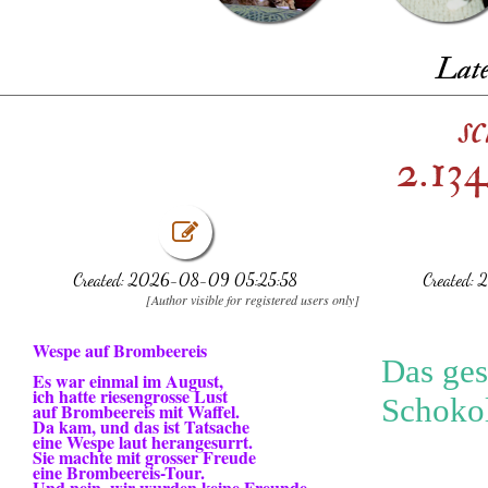
Late
s
2.134
Created: 2026-08-09 05:25:58
Created:
[Author visible for registered users only]
Wespe auf Brombeereis
Das ges
Es war einmal im August,
ich hatte riesengrosse Lust
Schoko
auf Brombeereis mit Waffel.
Da kam, und das ist Tatsache
eine Wespe laut herangesurrt.
Sie machte mit grosser Freude
eine Brombeereis-Tour.
Und nein, wir wurden keine Freunde.