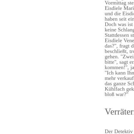
Vormittag ste
Eisdiele Mari
und die Eisd
haben seit ei
Doch was ist 
keine Schlan
Stattdessen s
Eisdiele Ven
das?", fragt 
beschließt, t
gehen. "Zwei
bitte", sagt e
kommen!", j
"Ich kann Ih
mehr verkauf
das ganze Sc
Kühlfach gek
bloß war?"
Verräter
Der Detektiv