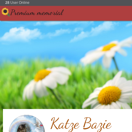
28
User Online
Premium memorial
Katze Bazie