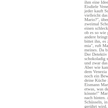
ihm eine Idee.
Eisdiele Vene
jeder kauft S
vielleicht da
Mario?", über
zweimal Sch
einen schleck
ob es so wie
andere bring
bittet ihn, e
mia", ruft M
meines. Da bi
Der Detektiv
schokoladig 
und zwar das
Aber wie kan
dem Venezia 
noch ein Bew
deine Küche z
Eismann Mario
etwas, was d
könnte!" Mar
nach hinten.
Schüsseln, i
gerührt wird.