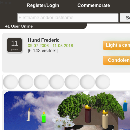
Home
Register/Login
Commemorate
41
User Online
Hund Frederic
11
Light a ca
09.07.2006 - 11.05.2018
years
[6.143 visitors]
Condolen