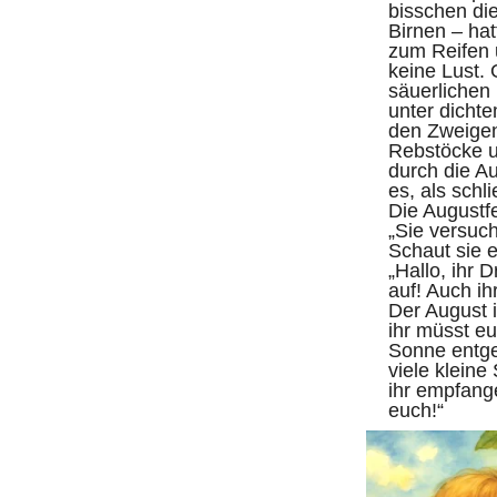
bisschen di
Birnen – hat
zum Reifen 
keine Lust. 
säuerlichen
unter dicht
den Zweige
Rebstöcke u
durch die A
es, als schli
Die Augustfe
„Sie versuc
Schaut sie eu
„Hallo, ihr 
auf! Auch ih
Der August 
ihr müsst eu
Sonne entge
viele kleine
ihr empfange
euch!“