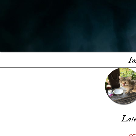
Im
Late
s