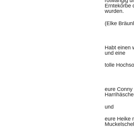
rotwangig un
Erntekörbe 
wurden.
(Elke Bräunl
Habt einen
und eine
tolle Hochs
eure Conny 
Harrihäsch
und
eure Heike m
Muckelsche