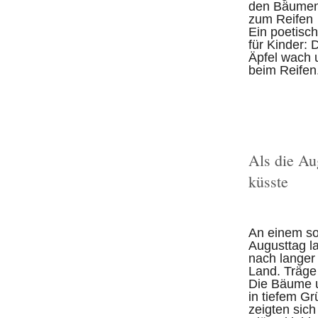
den Bäumen
zum Reifen
Ein poetis
für Kinder: 
Äpfel wach u
beim Reifen
Als die Au
küsste
An einem s
Augusttag l
nach langer
Land. Träge 
Die Bäume 
in tiefem G
zeigten sich