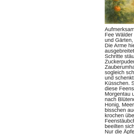
Aufmerksam 
Fee Wälder 
und Gärten,
Die Arme hie
ausgebreitet
Schritte stä
Zuckerpude
Zauberumhan
sogleich sc
und schenkt
Küsschen. S
diese Feen
Morgentau 
nach Blüten
Honig, Meer
bisschen auc
krochen über
Feenstäubch
beeilten sic
Nur die Äpfe