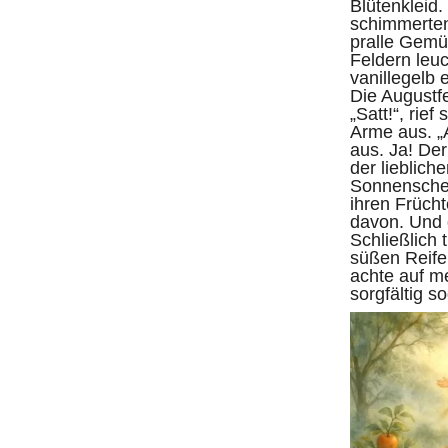
Blütenkleid.
schimmerten
pralle Gemü
Feldern leuc
vanillegelb 
Die Augustfe
„Satt!“, rief
Arme aus. „A
aus. Ja! Der
der lieblich
Sonnenschei
ihren Früch
davon. Und d
Schließlich 
süßen Reife
achte auf m
sorgfältig so