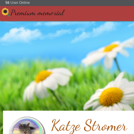
56
User Online
Premium memorial
Katze Stromer