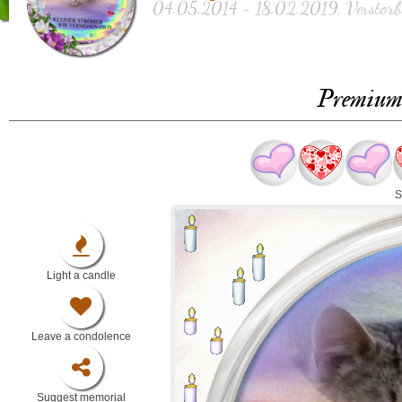
04.05.2014 - 18.02.2019, Verstorbe
Premium 
S
Light a candle
Leave a condolence
Suggest memorial