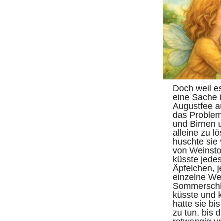
Doch weil e
eine Sache i
Augustfee a
das Problem
und Birnen 
alleine zu l
huschte sie
von Weinsto
küsste jedes
Äpfelchen, j
einzelne We
Sommerschla
küsste und 
hatte sie bi
zu tun, bis 