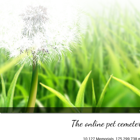
The online pet cemeter
10.127
Memorials,
175.299.738
m