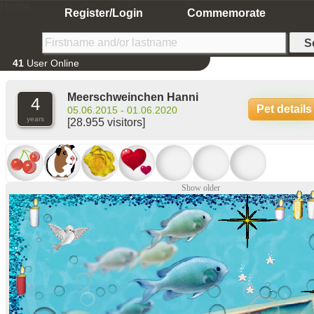
Home
Register/Login
Commemorate
41
User Online
Meerschweinchen Hanni
4
Pet details
05.06.2015 - 01.06.2020
years
[28.955 visitors]
Show older