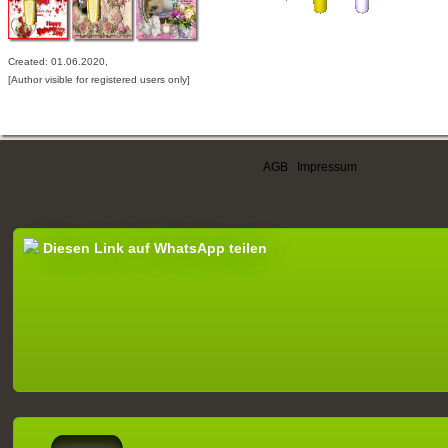
Created: 01.06.2020,
[Author visible for registered users only]
AGB
|
Impressum
Diesen Link auf WhatsApp teilen