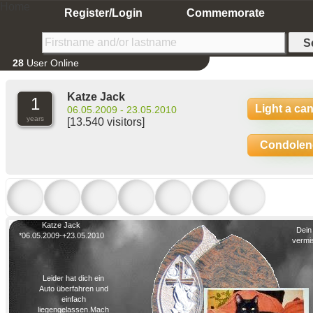
Home
Register/Login
Commemorate
28
User Online
Katze Jack
1
Light a ca
06.05.2009 - 23.05.2010
years
[13.540 visitors]
Condolen
Katze Jack
Dein
*06.05.2009-+23.05.2010
vermis
Leider hat dich ein
Auto überfahren und
einfach
liegengelassen.Mach