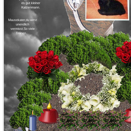
es gut kleiner
Katzenmann.
Mausekater,du wirst
unendlich
vermisst.So viele
Tränen....