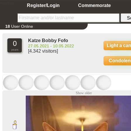
Home
Register/Login
Commemorate
18
User Online
Katze Bobby Fofo
0
Light a ca
27.05.2021 - 10.05.2022
years
[4.342 visitors]
Condolen
Show older