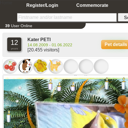
Home
Register/Login
Commemorate
39
User Online
Kater PETI
12
Pet details
14.08.2009 - 01.06.2022
years
[20.455 visitors]
Show older