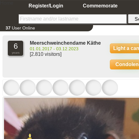
Home
Register/Login
Commemorate
37
User Online
Meerschweinchendame Käthe
6
Light a ca
01.01.2017 - 03.12.2023
years
[2.810 visitors]
Condolen