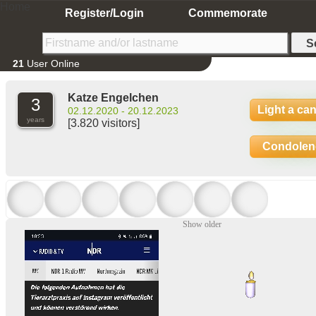
Home
Register/Login
Commemorate
21
User Online
Katze Engelchen
3
Light a ca
02.12.2020 - 20.12.2023
years
[3.820 visitors]
Condolen
Show older