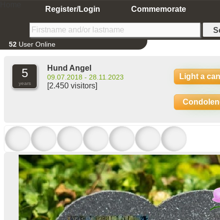
Home
Register/Login
Commemorate
52
User Online
Hund Angel
5
Light a ca
09.07.2018 - 28.11.2023
years
[2.450 visitors]
Condolen