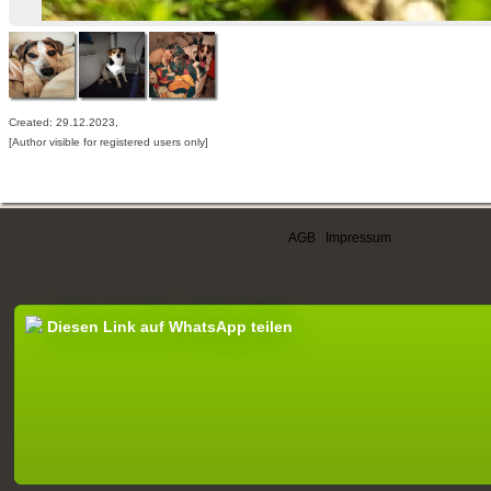
Created: 29.12.2023,
[Author visible for registered users only]
AGB
|
Impressum
Diesen Link auf WhatsApp teilen