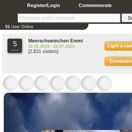
Home
Register/Login
Commemorate
51
User Online
Meerschweinchen Emmi
5
Light a ca
15.05.2019 - 24.07.2024
years
[2.831 visitors]
Condolen