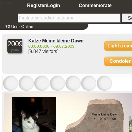
Home
Register/Login
Commemorate
72
User Online
Katze Meine kleine Dawn
2009
Light a ca
00.00.0000 - 09.07.2009
years
[9.847 visitors]
Condolen
Meine kleine Dawn
*..-+09.07.2009