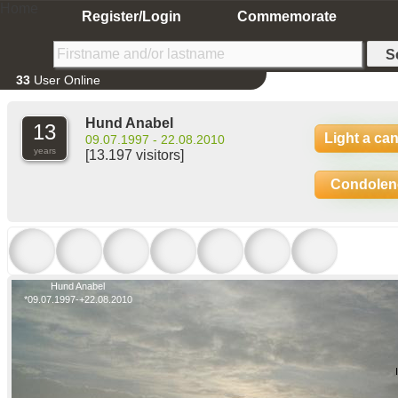
Home
Register/Login
Commemorate
33
User Online
Hund Anabel
13
Light a ca
09.07.1997 - 22.08.2010
years
[13.197 visitors]
Condolen
Hund Anabel
*09.07.1997-+22.08.2010