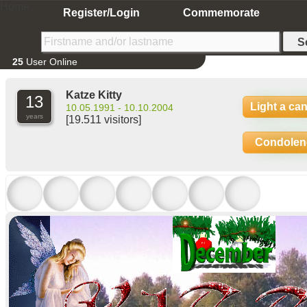
Home
Register/Login
Commemorate
25
User Online
Katze Kitty
13
Light a ca
10.05.1991 - 10.10.2004
years
[19.511 visitors]
Condolen