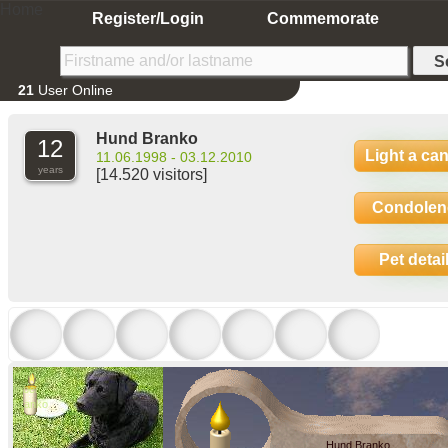
Home
Register/Login
Commemorate
21
User Online
Hund Branko
12
Light a ca
11.06.1998 - 03.12.2010
years
[14.520 visitors]
Condolen
Pet detai
Mein
lieber
Branko
ich
habe
Hund Branko