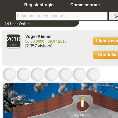
Home
Register/Login
Commemorate
14
User Online
Vogel Kleiner
2010
Light a ca
00.00.0000 - 09.07.2010
years
[7.357 visitors]
Condolen
Vogel Kleiner