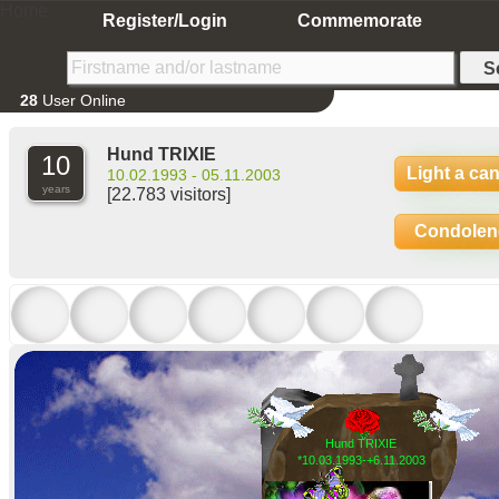
Home
Register/Login
Commemorate
28
User Online
Hund TRIXIE
10
Light a ca
10.02.1993 - 05.11.2003
years
[22.783 visitors]
Condolen
Hund TRIXIE
*10.03.1993-+6.11.2003