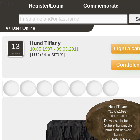
Home
Register/Login
Commemorate
47
User Online
Hund Tiffany
13
Light a ca
10.05.1997 - 09.05.2011
years
[10.574 visitors]
Condolen
Hund Tiffany
*10.05.1997-
+09.05.2011
Du warst die beste
Schäferhündin, die
man sich denken
kann.
Ich hab dich so