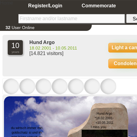
Home
Register/Login
Commemorate
32
User Online
Hund Argo
10
Light a ca
18.02.2001 - 10.05.2011
years
[14.821 visitors]
Condolen
Hund Argo
*18.02.2001-
+10.05.2011
I miss you
du wirtsch immer min
goldschatz si und im