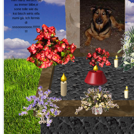
mim härtz wirtsch du
au immer blibe,e
sone tolle wie du
ksi bisch wirts eifa
numi gä. Ich fermis
di
sssoooooooo.!!!!!!!!
!!!