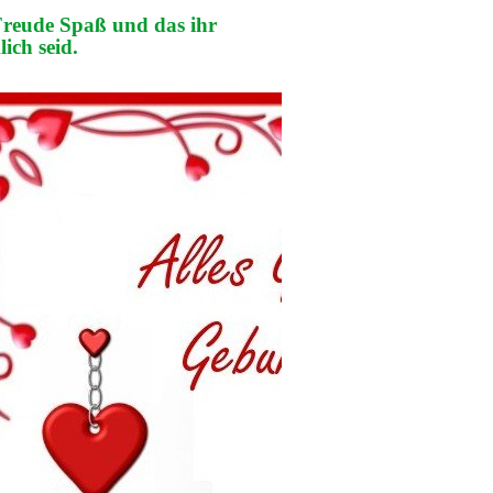
Freude Spaß und das ihr
lich seid.