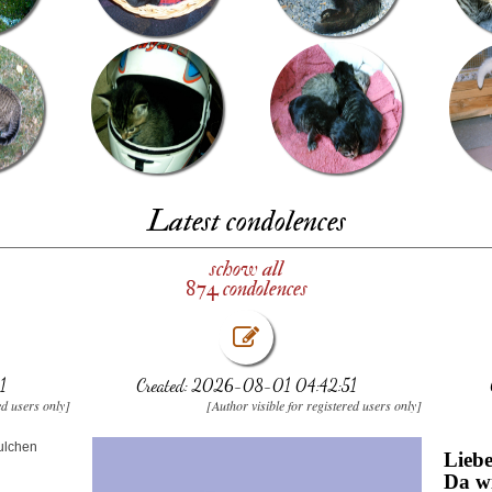
Latest condolences
schow all
874 condolences
1
Created: 2026-08-01 04:42:51
ed users only]
[Author visible for registered users only]
ulchen
Lieb
Da wi