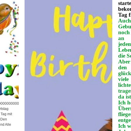
start
bekom
Tag f
Auch
Gebu
noch 
an
jede
Lebe
die 
Aber 
den
glück
viele
licht
trag
da is
Ich h
00000000000000000000000000000
Über
rtstag
flieg
 Tag mit
entge
& Den
nd Alle
Ich w