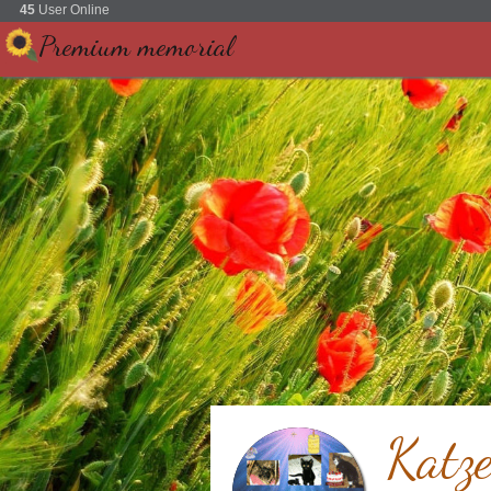
45
User Online
Premium memorial
Katze