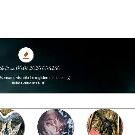
le lit on 06.08.2026 05:52:50
sername visiable for registered users only]
liebe Grüße ins RBL.