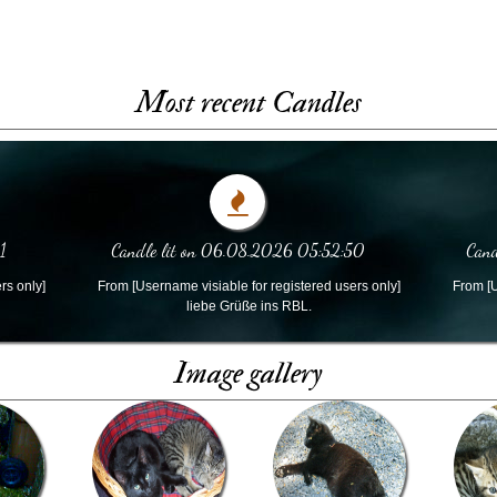
Most recent Candles
1
Candle lit on 06.08.2026 05:52:50
Cand
rs only]
From [Username visiable for registered users only]
From [U
liebe Grüße ins RBL.
Image gallery