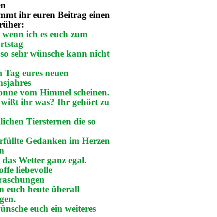
en
mt ihr euren Beitrag einen
rüher:
 wenn ich es euch zum
rtstag
so sehr wünsche kann nicht
m Tag eures neuen
nsjahres
Sonne vom Himmel scheinen.
wißt ihr was? Ihr gehört zu
lichen Tiersternen die so
erfüllte Gedanken im Herzen
en
t das Wetter ganz egal.
offe liebevolle
raschungen
en euch heute überall
gen.
ünsche euch ein weiteres