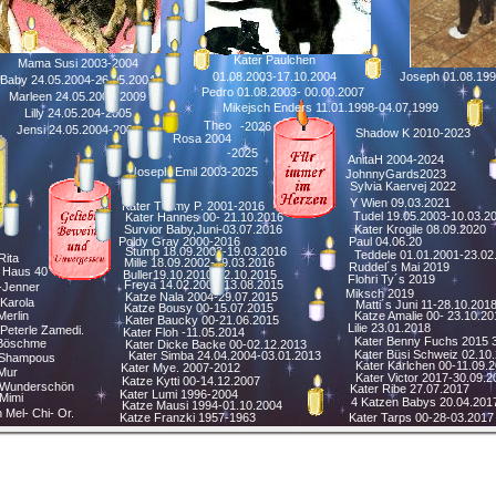
Kater Paulchen
Mama Susi 2003-2004
01.08.2003-17.10.2004
Joseph 01.08.199
Baby 24.05.2004-26.05.2004
Pedro 01.08.2003- 00.00.2007
Marleen 24.05.2004-2009
Mikejsch Enders 11.01.1998-04.07.1999
Lilly 24.05.204-2005
Theo
-2026
Jensi 24.05.2004-2006
Shadow K 2010-2023
Rosa 2004
-2025
AnitaH 2004-2024
Joseph-Emil 2003-2025
JohnnyGards2023
Sylvia Kaervej 2022
Y Wien 09.03.2021
Kater Timmy P. 2001-2016
Tudel 19.05.2003-10.03.2
Kater Hannes 00- 21.10.2016
Survior Baby,Juni-03.07.2016
Kater Krogile 08.09.2020
Poldy Gray 2000-2016
Paul 04.06.20
Stump 18.09.2003-19.03.2016
Teddele 01.01.2001-23.02
Rita
Mille 18.09.2002-19.03.2016
Ruddel´s Mai 2019
 Haus 40
Buller19.10.2010-22.10.2015
Flohri Ty´s 2019
Freya 14.02.2009-13.08.2015
-Jenner
Miksch 2019
Katze Nala 2004-29.07.2015
Karola
Matti´s Juni 11-28.10.201
Katze Bousy 00-15.07.2015
Merlin
Katze Amalie 00- 23.10.20
Kater Baucky 00-21.06.2015
Lilie 23.01.2018
 Peterle Zamedi.
Kater Floh -11.05.2014
Kater Benny Fuchs 2015 
 Böschme
Kater Dicke Backe 00-02.12.2013
Kater Büsi Schweiz 02.10
Kater Simba 24.04.2004-03.01.2013
 Shampous
Kater Karlchen 00-11.09.
Kater Mye. 2007-2012
Mur
Kater Victor 2017-30.09.2
Katze Kytti 00-14.12.2007
 Wunderschön
Kater Ribe 27.07.2017
Kater Lumi 1996-2004
Mimi
4 Katzen Babys 20.04.201
Katze Mausi 1994-01.10.2004
 Mel- Chi- Or.
Katze Franzki 1957-1963
Kater Tarps 00-28-03.2017