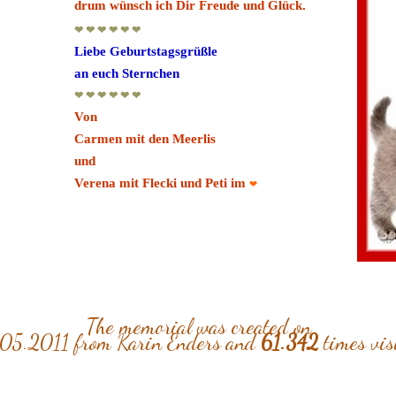
drum wünsch ich Dir Freude und Glück.
❤ ❤ ❤ ❤ ❤ ❤
Liebe Geburtstagsgrüßle
an euch Sternchen
❤ ❤ ❤ ❤ ❤ ❤
Von
Carmen mit den Meerlis
und
Verena mit Flecki und Peti im
❤
The memorial was created on
05.2011 from Karin Enders and
61.342
times vis