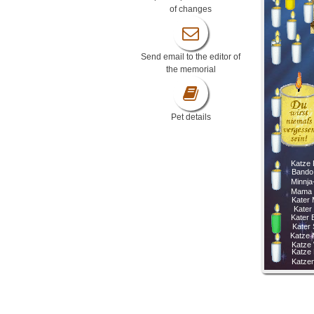
of changes
Send email to the editor of
the memorial
Pet details
Katze 
Bando
Minnja
Mama 
Kater 
Kater
Kater
Kater
Katze 
Katze
Katze 
Katzen