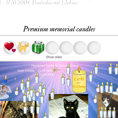
- 17.10.2004, Verstorben mit 1 Jahren
Premium memorial candles
Show older
Herzlichen Danke für Kerzen Gruesse
Kater Freddy
27.09.2008
-13.04.2026