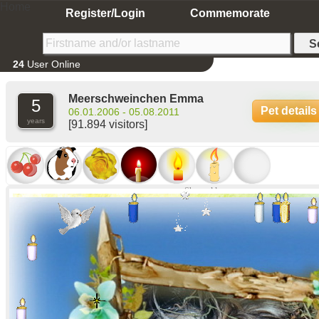
Home
Register/Login
Commemorate
24
User Online
Meerschweinchen Emma
5
Pet details
06.01.2006 - 05.08.2011
years
[91.894 visitors]
Show older