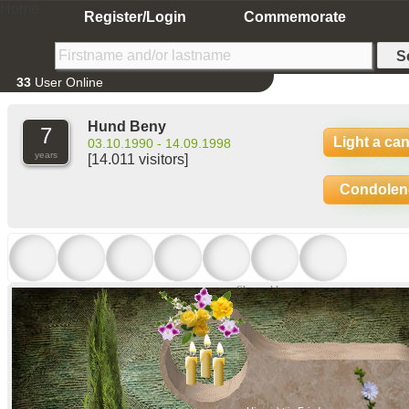
Home
Register/Login
Commemorate
33
User Online
Hund Beny
7
Light a ca
03.10.1990 - 14.09.1998
years
[14.011 visitors]
Condolen
Show older