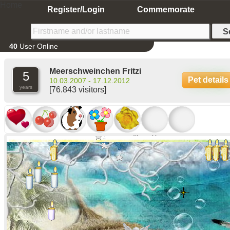
Home
Register/Login
Commemorate
40
User Online
Meerschweinchen Fritzi
5
Pet details
10.03.2007 - 17.12.2012
years
[76.843 visitors]
Show older