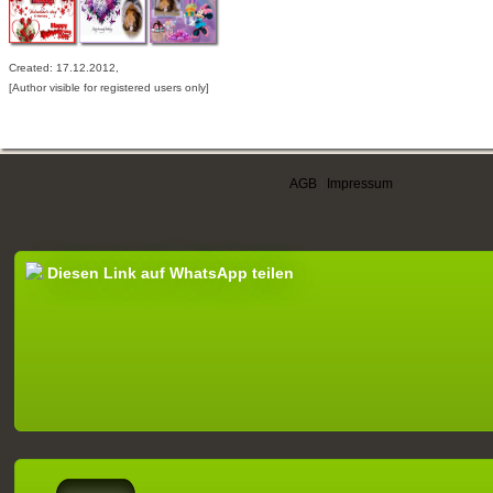
Created: 17.12.2012,
[Author visible for registered users only]
AGB
|
Impressum
Diesen Link auf WhatsApp teilen